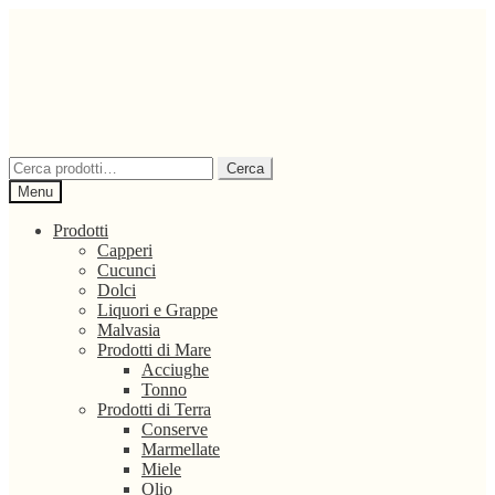
Vai
Vai
alla
al
navigazione
contenuto
Cerca:
Cerca
Menu
Prodotti
Capperi
Cucunci
Dolci
Liquori e Grappe
Malvasia
Prodotti di Mare
Acciughe
Tonno
Prodotti di Terra
Conserve
Marmellate
Miele
Olio