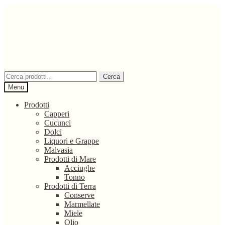
Vai
Vai
alla
al
navigazione
contenuto
Cerca:
Cerca
Menu
Prodotti
Capperi
Cucunci
Dolci
Liquori e Grappe
Malvasia
Prodotti di Mare
Acciughe
Tonno
Prodotti di Terra
Conserve
Marmellate
Miele
Olio