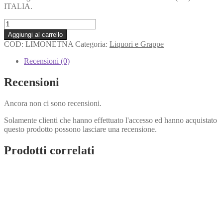
ITALIA.
Limoncello
Limonetna
Aggiungi al carrello
700
COD:
LIMONETNA
Categoria:
Liquori e Grappe
ml
quantità
Recensioni (0)
Recensioni
Ancora non ci sono recensioni.
Solamente clienti che hanno effettuato l'accesso ed hanno acquistato
questo prodotto possono lasciare una recensione.
Prodotti correlati