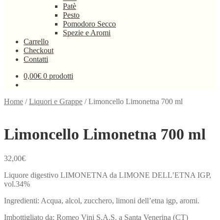
Patè
Pesto
Pomodoro Secco
Spezie e Aromi
Carrello
Checkout
Contatti
0,00
€
0 prodotti
Home
/
Liquori e Grappe
/
Limoncello Limonetna 700 ml
Limoncello Limonetna 700 ml
32,00
€
Liquore digestivo LIMONETNA da LIMONE DELL’ETNA IGP,
vol.34%
Ingredienti: Acqua, alcol, zucchero, limoni dell’etna igp, aromi.
Imbottigliato da: Romeo Vini S.A.S. a Santa Venerina (CT)