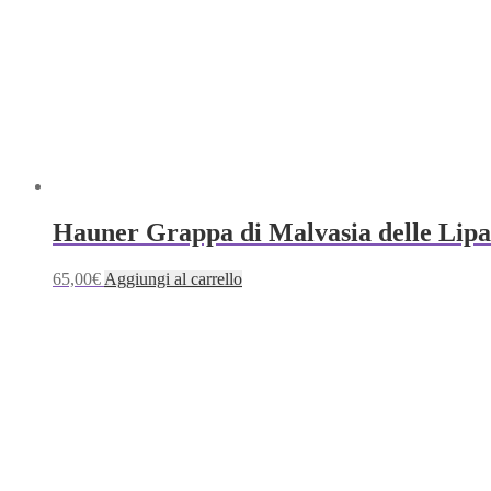
scelte
nella
pagina
del
prodotto
Hauner Grappa di Malvasia delle Lipa
65,00
€
Aggiungi al carrello