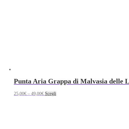
Punta Aria Grappa di Malvasia delle L
Questo
25,00
€
–
49,00
€
Scegli
prodotto
ha
più
varianti.
Le
opzioni