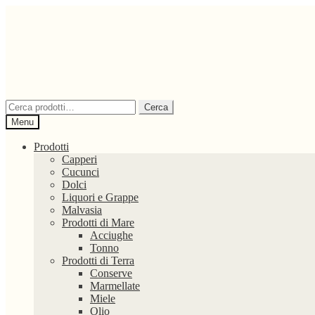
Vai
Vai
alla
al
navigazione
contenuto
Cerca:
Cerca
Menu
Prodotti
Capperi
Cucunci
Dolci
Liquori e Grappe
Malvasia
Prodotti di Mare
Acciughe
Tonno
Prodotti di Terra
Conserve
Marmellate
Miele
Olio