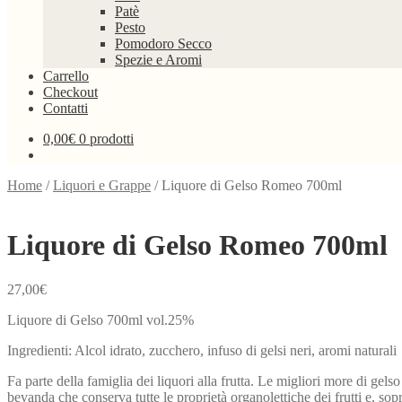
Patè
Pesto
Pomodoro Secco
Spezie e Aromi
Carrello
Checkout
Contatti
0,00
€
0 prodotti
Home
/
Liquori e Grappe
/
Liquore di Gelso Romeo 700ml
Liquore di Gelso Romeo 700ml
27,00
€
Liquore di Gelso 700ml vol.25%
Ingredienti: Alcol idrato, zucchero, infuso di gelsi neri, aromi naturali
Fa parte della famiglia dei liquori alla frutta. Le migliori more di gelso
bevanda che conserva tutte le proprietà organolettiche dei frutti e, sopr