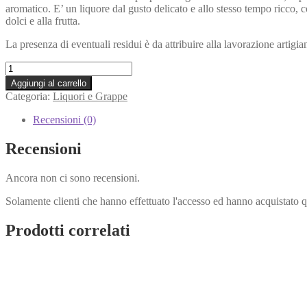
aromatico. E’ un liquore dal gusto delicato e allo stesso tempo ricc
dolci e alla frutta.
La presenza di eventuali residui è da attribuire alla lavorazione artigian
Liquore
di
Aggiungi al carrello
Gelso
Categoria:
Liquori e Grappe
Romeo
700ml
Recensioni (0)
quantità
Recensioni
Ancora non ci sono recensioni.
Solamente clienti che hanno effettuato l'accesso ed hanno acquistato 
Prodotti correlati