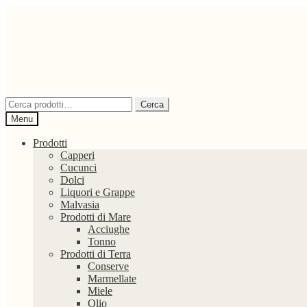
Vai
Vai
alla
al
navigazione
contenuto
Cerca:
Cerca
Menu
Prodotti
Capperi
Cucunci
Dolci
Liquori e Grappe
Malvasia
Prodotti di Mare
Acciughe
Tonno
Prodotti di Terra
Conserve
Marmellate
Miele
Olio