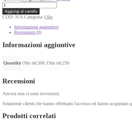
Olio
Extravergine
Aggiungi al carrello
d'Oliva
COD:
N/A
Categoria:
Olio
Biologico
A'
Informazioni aggiuntive
Pinnata
Recensioni (0)
quantità
Informazioni aggiuntive
Quantità
Olio ml.500, Olio ml.250
Recensioni
Ancora non ci sono recensioni.
Solamente clienti che hanno effettuato l'accesso ed hanno acquistato 
Prodotti correlati