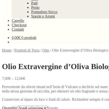
Patè
Pesto
Pomodoro Secco
Spezie e Aromi
Carrello
Checkout
Contatti
0,00
€
0 prodotti
Home
/
Prodotti di Terra
/
Olio
/
Olio Extravergine d’Oliva Biologico 
Olio Extravergine d’Oliva Biolo
7,00
€
–
12,00
€
Proveniente da oliveti situati nell’Isola di Vulcano a declivio sul mar
nella stessa giornata di raccolta, per ottenere un olio fragrante e senza d
Conservare al riparo da luce e fonti di calore. Richiudere sempre il co
Quantità
Svuota