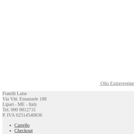
varianti.
Le
opzioni
possono
essere
scelte
nella
pagina
del
prodotto
Olio Extravergine
Fratelli Laise
Via Vitt. Emanuele 188
Lipari - ME - Italy
Tel. 090 9812731
P. IVA 02514540836
Carrello
Checkout