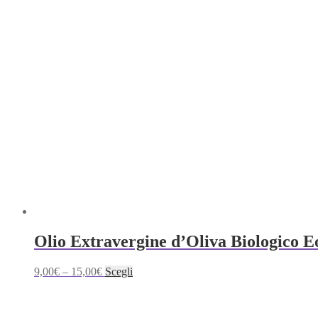
Olio Extravergine d’Oliva Biologico E
Questo
9,00
€
–
15,00
€
Scegli
prodotto
ha
più