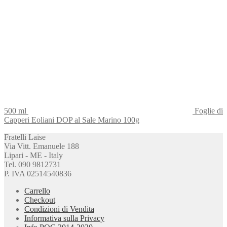
500 ml
Foglie di
Capperi Eoliani DOP al Sale Marino 100g
Fratelli Laise
Via Vitt. Emanuele 188
Lipari - ME - Italy
Tel. 090 9812731
P. IVA 02514540836
Carrello
Checkout
Condizioni di Vendita
Informativa sulla Privacy