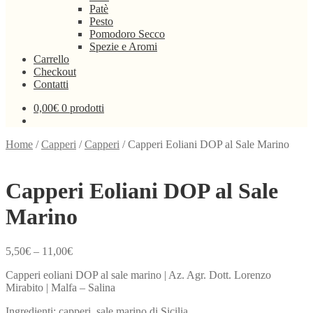
Patè
Pesto
Pomodoro Secco
Spezie e Aromi
Carrello
Checkout
Contatti
0,00
€
0 prodotti
Home
/
Capperi
/
Capperi
/
Capperi Eoliani DOP al Sale Marino
Capperi Eoliani DOP al Sale
Marino
5,50
€
–
11,00
€
Capperi eoliani DOP al sale marino | Az. Agr. Dott. Lorenzo
Mirabito | Malfa – Salina
Ingredienti: capperi, sale marino di Sicilia