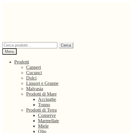
Vai
Vai
alla
al
navigazione
contenuto
Cerca:
Cerca
Menu
Prodotti
Capperi
Cucunci
Dolci
Liquori e Grappe
Malvasia
Prodotti di Mare
Acciughe
Tonno
Prodotti di Terra
Conserve
Marmellate
Miele
Olio