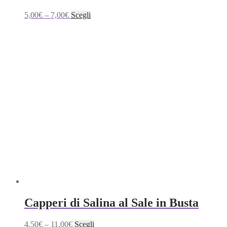
Questo
5,00
€
–
7,00
€
Scegli
prodotto
ha
più
varianti.
Le
opzioni
possono
essere
scelte
nella
pagina
del
prodotto
Capperi di Salina al Sale in Busta
Questo
4,50
€
–
11,00
€
Scegli