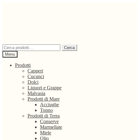
Vai
Vai
alla
al
navigazione
contenuto
Cerca:
Cerca
Menu
Prodotti
Capperi
Cucunci
Dolci
Liquori e Grappe
Malvasia
Prodotti di Mare
Acciughe
Tonno
Prodotti di Terra
Conserve
Marmellate
Miele
Olio