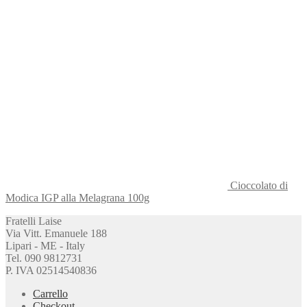
Cioccolato di
Modica IGP alla Melagrana 100g
Fratelli Laise
Via Vitt. Emanuele 188
Lipari - ME - Italy
Tel. 090 9812731
P. IVA 02514540836
Carrello
Checkout