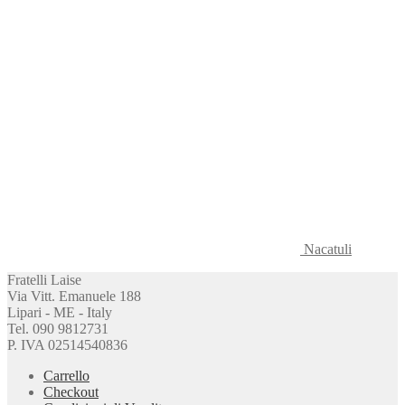
Nacatuli
Fratelli Laise
Via Vitt. Emanuele 188
Lipari - ME - Italy
Tel. 090 9812731
P. IVA 02514540836
Carrello
Checkout