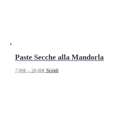
Paste Secche alla Mandorla
Questo
7,00
€
–
28,00
€
Scegli
prodotto
ha
più
varianti.
Le
opzioni
possono
essere
scelte
nella
pagina
del