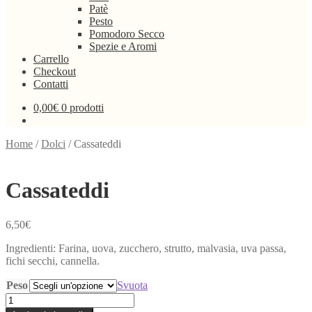
Patè
Pesto
Pomodoro Secco
Spezie e Aromi
Carrello
Checkout
Contatti
0,00
€
0 prodotti
Home
/
Dolci
/
Cassateddi
Cassateddi
6,50
€
Ingredienti: Farina, uova, zucchero, strutto, malvasia, uva passa,
fichi secchi, cannella.
Peso
Svuota
Cassateddi
quantità