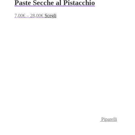
Paste Secche al Pistacchio
Questo
7,00
€
–
28,00
€
Scegli
prodotto
ha
più
varianti.
Le
opzioni
possono
essere
scelte
nella
pagina
del
prodotto
Piparelli