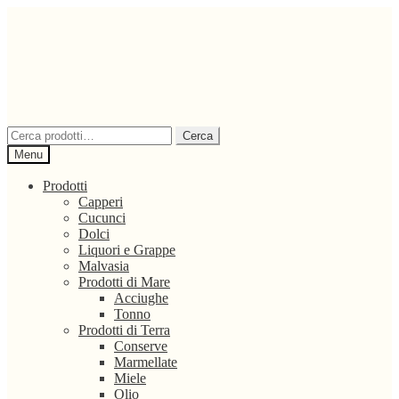
Vai
Vai
alla
al
navigazione
contenuto
Cerca:
Cerca
Menu
Prodotti
Capperi
Cucunci
Dolci
Liquori e Grappe
Malvasia
Prodotti di Mare
Acciughe
Tonno
Prodotti di Terra
Conserve
Marmellate
Miele
Olio