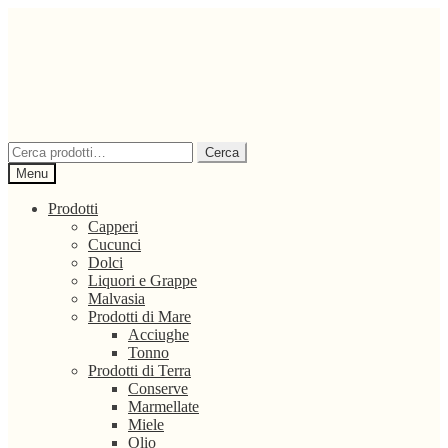
Vai
Vai
alla
al
navigazione
contenuto
Cerca:
Cerca
Menu
Prodotti
Capperi
Cucunci
Dolci
Liquori e Grappe
Malvasia
Prodotti di Mare
Acciughe
Tonno
Prodotti di Terra
Conserve
Marmellate
Miele
Olio