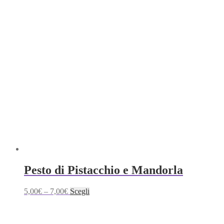
ha
più
varianti.
Le
opzioni
possono
essere
scelte
nella
pagina
del
prodotto
Pesto di Pistacchio e Mandorla
Questo
5,00
€
–
7,00
€
Scegli
prodotto
ha
più