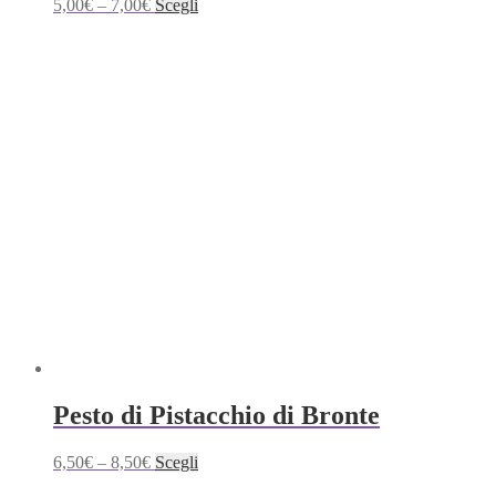
Questo
5,00
€
–
7,00
€
Scegli
prodotto
ha
più
varianti.
Le
opzioni
possono
essere
scelte
nella
pagina
del
prodotto
Pesto di Pistacchio di Bronte
Questo
6,50
€
–
8,50
€
Scegli
prodotto