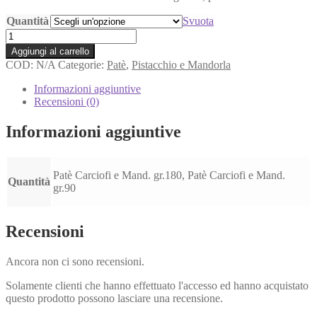
Quantità
Svuota
Patè
di
Aggiungi al carrello
Carciofi
COD:
N/A
Categorie:
Patè
,
Pistacchio e Mandorla
e
Mandorle
Informazioni aggiuntive
quantità
Recensioni (0)
Informazioni aggiuntive
Patè Carciofi e Mand. gr.180, Patè Carciofi e Mand.
Quantità
gr.90
Recensioni
Ancora non ci sono recensioni.
Solamente clienti che hanno effettuato l'accesso ed hanno acquistato
questo prodotto possono lasciare una recensione.