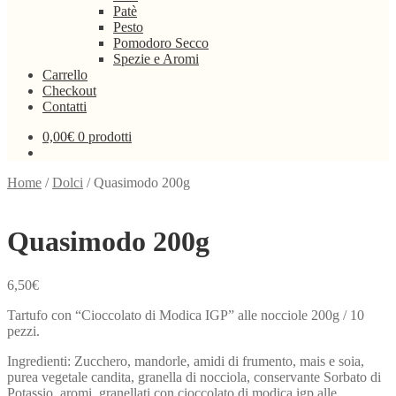
Patè
Pesto
Pomodoro Secco
Spezie e Aromi
Carrello
Checkout
Contatti
0,00
€
0 prodotti
Home
/
Dolci
/
Quasimodo 200g
Quasimodo 200g
6,50
€
Tartufo con “Cioccolato di Modica IGP” alle nocciole 200g / 10
pezzi.
Ingredienti: Zucchero, mandorle, amidi di frumento, mais e soia,
purea vegetale candita, granella di nocciola, conservante Sorbato di
Potassio, aromi, granellati con cioccolato di modica igp alle