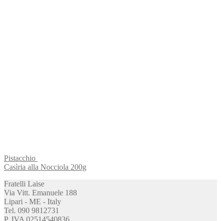
Pistacchio
Casìria alla Nocciola 200g
Fratelli Laise
Via Vitt. Emanuele 188
Lipari - ME - Italy
Tel. 090 9812731
P. IVA 02514540836