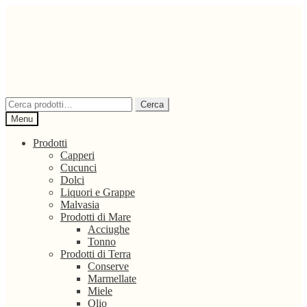
Vai
Vai
alla
al
navigazione
contenuto
Cerca:
Cerca
Menu
Prodotti
Capperi
Cucunci
Dolci
Liquori e Grappe
Malvasia
Prodotti di Mare
Acciughe
Tonno
Prodotti di Terra
Conserve
Marmellate
Miele
Olio